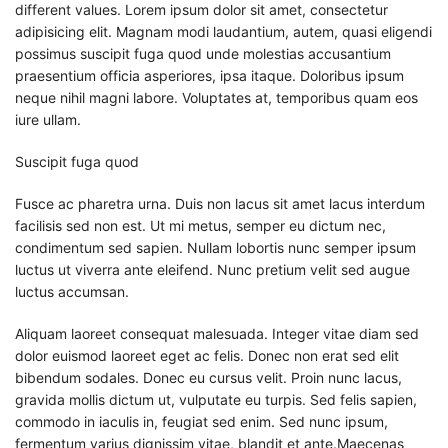
different values. Lorem ipsum dolor sit amet, consectetur
adipisicing elit. Magnam modi laudantium, autem, quasi eligendi
possimus suscipit fuga quod unde molestias accusantium
praesentium officia asperiores, ipsa itaque. Doloribus ipsum
neque nihil magni labore. Voluptates at, temporibus quam eos
iure ullam.
Suscipit fuga quod
Fusce ac pharetra urna. Duis non lacus sit amet lacus interdum
facilisis sed non est. Ut mi metus, semper eu dictum nec,
condimentum sed sapien. Nullam lobortis nunc semper ipsum
luctus ut viverra ante eleifend. Nunc pretium velit sed augue
luctus accumsan.
Aliquam laoreet consequat malesuada. Integer vitae diam sed
dolor euismod laoreet eget ac felis. Donec non erat sed elit
bibendum sodales. Donec eu cursus velit. Proin nunc lacus,
gravida mollis dictum ut, vulputate eu turpis. Sed felis sapien,
commodo in iaculis in, feugiat sed enim. Sed nunc ipsum,
fermentum varius dignissim vitae, blandit et ante.Maecenas