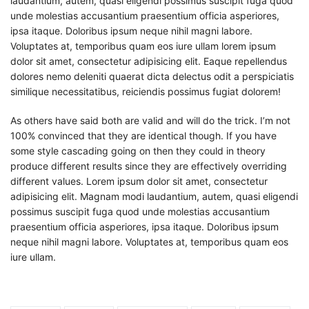
laudantium, autem, quasi eligendi possimus suscipit fuga quod
unde molestias accusantium praesentium officia asperiores,
ipsa itaque. Doloribus ipsum neque nihil magni labore.
Voluptates at, temporibus quam eos iure ullam lorem ipsum
dolor sit amet, consectetur adipisicing elit. Eaque repellendus
dolores nemo deleniti quaerat dicta delectus odit a perspiciatis
similique necessitatibus, reiciendis possimus fugiat dolorem!
As others have said both are valid and will do the trick. I’m not
100% convinced that they are identical though. If you have
some style cascading going on then they could in theory
produce different results since they are effectively overriding
different values. Lorem ipsum dolor sit amet, consectetur
adipisicing elit. Magnam modi laudantium, autem, quasi eligendi
possimus suscipit fuga quod unde molestias accusantium
praesentium officia asperiores, ipsa itaque. Doloribus ipsum
neque nihil magni labore. Voluptates at, temporibus quam eos
iure ullam.