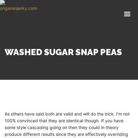
HOME
PAGES
SHOP
GALLERY
WASHED SUGAR SNAP PEAS
BLOG
ABOUT
CONTACT
GET IN TOUCH
As others have said both are valid and will do the trick. I’m not
100% convinced that they are identical though. If you have
some style cascading going on then they could in theory
produce different results since they are effectively overriding